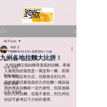
文章
All Posts
曉影 王
All Posts
2020年6月18日
讀畢需時 2 分鐘
九州各地拉麵大比拼！
日本 九州
九州拉麵泛指由豬骨湯底的拉麵，香港
日本 中部
人最熟知的當然是一風堂和一蘭，皆因
英國 倫敦
在本地都設有分店。但親身去到九州，
當然要嘗試最地道的九州拉麵！雖說福
韓國 首爾
岡的博多拉麵有一定代表性，但其他縣
日本 京阪神
份的九州拉麵，也毫不遜色，到九州玩
的話可參考以下介紹作選擇。