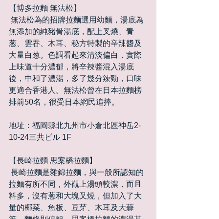
【博多拉麵 無法松】
 無法松為的招牌拉麵選用幼麵，湯底為
無添加的純豬骨湯底，配上叉燒、青
葱、雲吞、木耳、秘方特製的辛辣醬及
大量白葱。色調看起來清淡偏白，實際
上味道十分濃郁，將辛辣醬混入湯底
後，中和了濃湯，多了幾分辣勁，口味
更適合香港人。無法松曾在日本拉麵榜
排前50名，很受日本網民追捧。
地址：福岡縣北九州市小倉北區神岳2-
10-24三共ビル 1F
【長崎拉麵 思案橋拉麵】
 長崎拉麵是雜錦拉麵，與一般所認知的
拉麵有所不同，外觀上湯頭較濃，而且
料多，沒有葱和大塊叉燒，但加入了大
量的椰菜、魚板、豆芽、木耳及大蒜