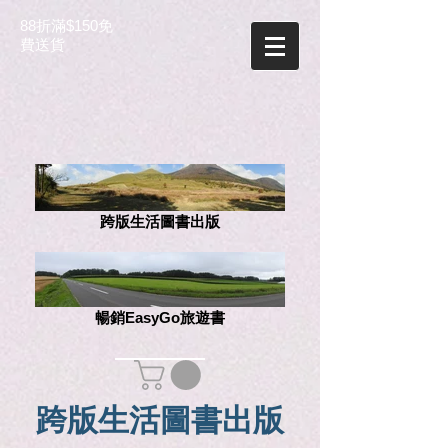
88折滿$150免
費送貨
跨版生活圖書出版
暢銷EasyGo旅遊書
跨版生活圖書出版