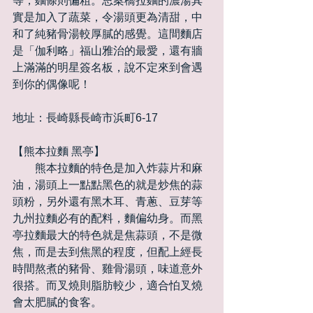
等，麵條則偏粗。思案橋拉麵的濃湯其
實是加入了蔬菜，令湯頭更為清甜，中
和了純豬骨湯較厚膩的感覺。這間麵店
是「伽利略」福山雅治的最愛，還有牆
上滿滿的明星簽名板，說不定來到會遇
到你的偶像呢！
地址：長崎縣長崎市浜町6-17
【熊本拉麵 黑亭】
　　熊本拉麵的特色是加入炸蒜片和麻
油，湯頭上一點點黑色的就是炒焦的蒜
頭粉，另外還有黑木耳、青蔥、豆芽等
九州拉麵必有的配料，麵偏幼身。而黑
亭拉麵最大的特色就是焦蒜頭，不是微
焦，而是去到焦黑的程度，但配上經長
時間熬煮的豬骨、雞骨湯頭，味道意外
很搭。而叉燒則脂肪較少，適合怕叉燒
會太肥膩的食客。