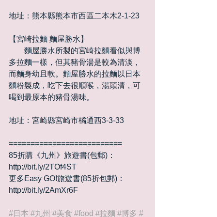
地址：熊本縣熊本市西區二本木2-1-23
【宮崎拉麵 麵屋勝水】
　　麵屋勝水所製的宮崎拉麵看似與博
多拉麵一樣，但其豬骨湯是較為清淡，
而麵身幼且軟。麵屋勝水的拉麵以日本
麵粉製成，吃下去很順喉，湯頭清，可
喝到最原本的豬骨湯味。
地址：宮崎縣宮崎市橘通西3-3-33
==========================
85折購《九州》旅遊書(包郵)：
http://bit.ly/2TOf4ST
更多Easy GO!旅遊書(85折包郵)：
http://bit.ly/2AmXr6F
#日本
#九州
#美食
#food
#拉麵
#博多
#