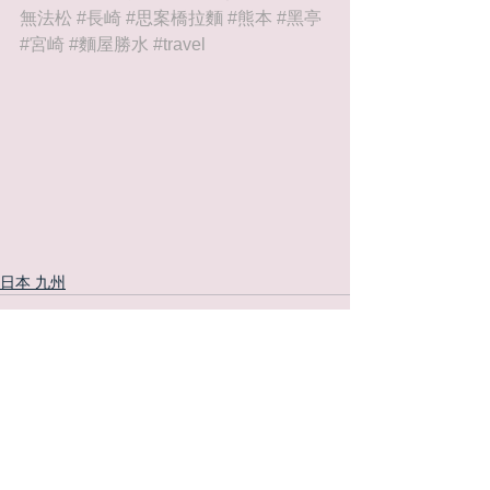
無法松
#長崎
#思案橋拉麵
#熊本
#黑亭
#宮崎
#麵屋勝水
#travel
日本 九州
查看全部
最新文章