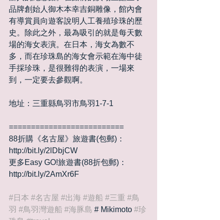
品牌創始人御木本幸吉銅雕像，館內會
有導賞員向遊客說明人工養殖珍珠的歷
史。除此之外，最為吸引的就是每天數
場的海女表演。在日本，海女為數不
多，而在珍珠島的海女會示範在海中徒
手採珍珠，是很難得的表演，一場來
到，一定要去參觀啊。
地址：三重縣鳥羽市鳥羽1-7-1
==========================
88折購《名古屋》旅遊書(包郵)：
http://bit.ly/2lDbjCW
更多Easy GO!旅遊書(88折包郵)：
http://bit.ly/2AmXr6F
#日本
#名古屋
#出海
#遊船
#三重
#鳥
羽
#鳥羽灣遊船
#海豚島
 # Mikimoto 
#珍