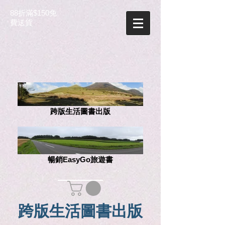
88折滿$150免
費送貨
跨版生活圖書出版
暢銷EasyGo旅遊書
跨版生活圖書出版