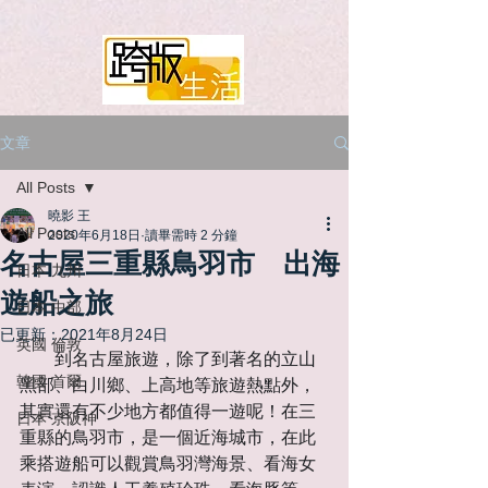
文章
All Posts
曉影 王
All Posts
2020年6月18日
讀畢需時 2 分鐘
名古屋三重縣鳥羽市 出海
日本 九州
遊船之旅
日本 中部
已更新：
2021年8月24日
英國 倫敦
　　到名古屋旅遊，除了到著名的立山
韓國 首爾
黑部、白川鄉、上高地等旅遊熱點外，
其實還有不少地方都值得一遊呢！在三
日本 京阪神
重縣的鳥羽市，是一個近海城市，在此
乘搭遊船可以觀賞鳥羽灣海景、看海女