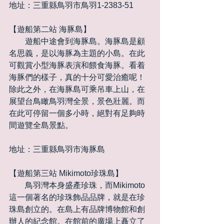
地址：三重縣鳥羽市鳥羽1-2383-51
【遊船第二站 海豚島】
　　遊船中途會到海豚島。海豚島是顧
名思義，是以海豚為主題的小島。在此
可觀賞小型海豚表演和餵食海豚。看着
海豚們的樣子，真的十分可愛治癒呢！
除此之外，在海豚島可乘吊車上山，在
展望台鳥瞰鳥羽灣全景，景色壯麗。而
在此可停留一個多小時，絕對有足夠時
間遊覽全島景點。
地址：三重縣鳥羽市海豚島
【遊船第三站 Mikimoto珍珠島】
　　鳥羽灣本身盛產珍珠，而Mikimoto
這一個著名的珍珠飾品品牌，就是在珍
珠島創立的。在島上有品牌博物館和創
辦人的紀念館。在館前的廣場上矗立了