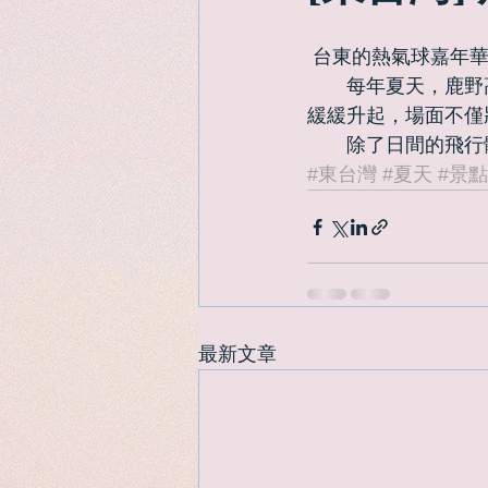
 台東的熱氣球嘉年華
　　每年夏天，鹿野
緩緩升起，場面不僅
　　除了日間的飛行
#東台灣
#夏天
#景點
最新文章