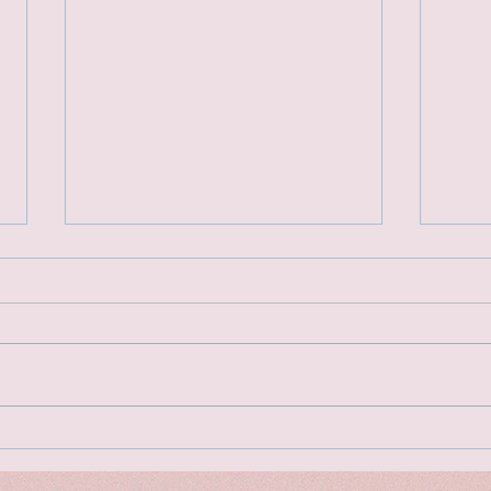
豐富
又到聖誕～又到聖誕～首爾聖
誔燈飾推介