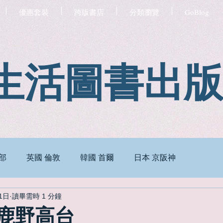
優惠套裝
跨版書店
分類瀏覽
GoBlog
生活圖書出
部
英國 倫敦
韓國 首爾
日本 京阪神
1日
讀畢需時 1 分鐘
 鹿野高台