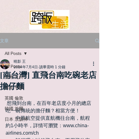
文章
All Posts
曉影 王
All Posts
2014年7月4日
讀畢需時 1 分鐘
[南台灣] 直飛台南吃碗老店
日本 九州
擔仔麵
日本 中部
英國 倫敦
 想飛到台南，在百年老店度小月的總店
韓國 首爾
吃一碗傳統的擔仔麵？相當方便！ 
　　中華航空提供直航機往台南，航程
日本 京阪神
約1小時半，詳情可瀏覽：www.china-
airlines.com/ch 