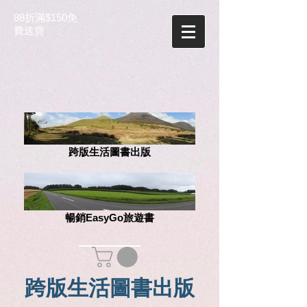
88折滿$150免
費送貨
跨版生活圖書出版
暢銷EasyGo旅遊書
跨版生活圖書出版