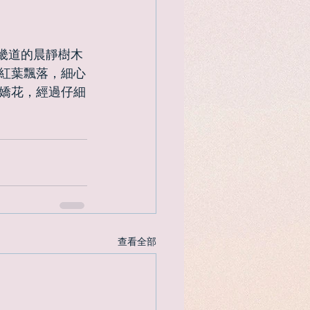
紅葉飄落，細心
嬌花，經過仔細
查看全部