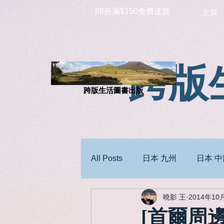
88折滿$150免費送貨
主頁
跨版
跨版生活圖書出版
All Posts
日本 九州
日本 中
曉影 王
2014年10
[首爾周邊