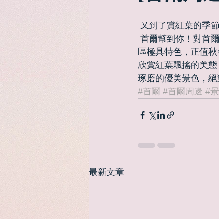
 又到了賞紅葉的季
 首爾幫到你！對首爾只有購物這個印象？NO！首爾也有美麗的自然風光，京畿道的晨靜樹木
區極具特色，正值秋
欣賞紅葉飄搖的美態
琢磨的優美景色，絕
#首爾
#首爾周邊
#
最新文章