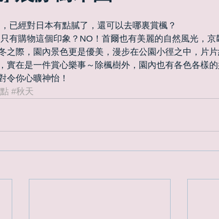
節，已經對日本有點膩了，還可以去哪裏賞楓？ 
冬之際，園內景色更是優美，漫步在公園小徑之中，片片
，實在是一件賞心樂事～除楓樹外，園內也有各色各樣的
對令你心曠神怡！
景點
#秋天