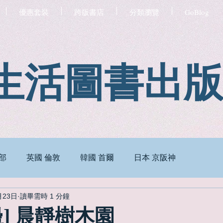
優惠套裝
跨版書店
分類瀏覽
GoBlog
生活圖書出
部
英國 倫敦
韓國 首爾
日本 京阪神
月23日
讀畢需時 1 分鐘
] 晨靜樹木園