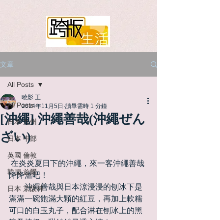
文章
All Posts
曉影 王
All Posts
2014年11月5日
讀畢需時 1 分鐘
[沖繩] 沖繩善哉(沖繩ぜん
日本 九州
ざい)
日本 中部
英國 倫敦
 在炎炎夏日下的沖繩，來一客沖繩善哉
韓國 首爾
降降溫吧！ 
　　沖繩善哉與日本涼浸浸的刨冰下是
日本 京阪神
滿滿一碗飽滿大顆的紅豆，再加上軟糯
可口的白玉丸子，配合淋在刨冰上的黑