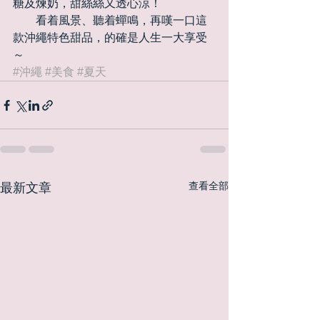
糖及煉奶，甜絲絲又透心涼！ 
　　看着風景、聽着蟬鳴，再嘆一口這
款沖繩特色甜品，的確是人生一大享受
～
#沖繩
#美食
#夏天
查看全部
最新文章