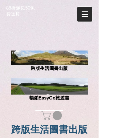
88折滿$150免
費送貨
跨版生活圖書出版
暢銷EasyGo旅遊書
跨版生活圖書出版