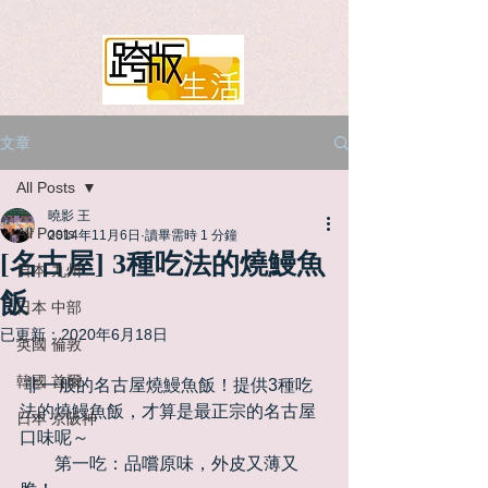
文章
All Posts
曉影 王
All Posts
2014年11月6日
讀畢需時 1 分鐘
[名古屋] 3種吃法的燒鰻魚
日本 九州
飯
日本 中部
已更新：
2020年6月18日
英國 倫敦
韓國 首爾
 非一般的名古屋燒鰻魚飯！提供3種吃
法的燒鰻魚飯，才算是最正宗的名古屋
日本 京阪神
口味呢～ 
　　第一吃：品嚐原味，外皮又薄又