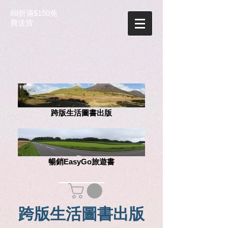
88折滿$150免
費送貨
跨版生活圖書出版
暢銷EasyGo旅遊書
跨版生活圖書出版