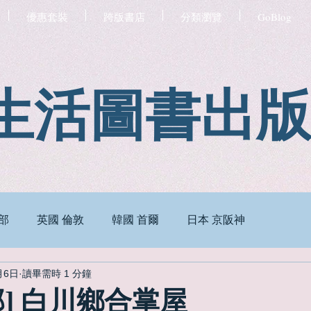
優惠套裝
跨版書店
分類瀏覽
GoBlog
生活圖書出
部
英國 倫敦
韓國 首爾
日本 京阪神
月6日
讀畢需時 1 分鐘
部] 白川鄉合掌屋