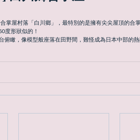
0度形狀似的！ 
台俯瞰，像模型般座落在田野間，難怪成為日本中部的熱