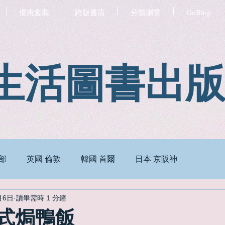
優惠套裝
跨版書店
分類瀏覽
GoBlog
生活圖書出
部
英國 倫敦
韓國 首爾
日本 京阪神
月6日
讀畢需時 1 分鐘
葡式焗鴨飯