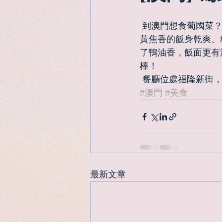
 到澳門想食葡國菜？那就不要錯過這道葡式焗鴨飯了！焗鴨飯是福龍葡國餐廳的招牌菜，金
黃焦香的飯身乾爽、
了鴨油香，飯面更有
棒！ 
 餐廳位處福隆新街
#澳門
#美食
最新文章