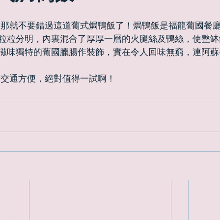
粒粒分明，內裏混合了厚厚一層的火腿絲及鴨絲，使整缽
滋味獨特的葡國臘腸作裝飾，實在令人回味無窮，連阿蘇
，交通方便，絕對值得一試啊！