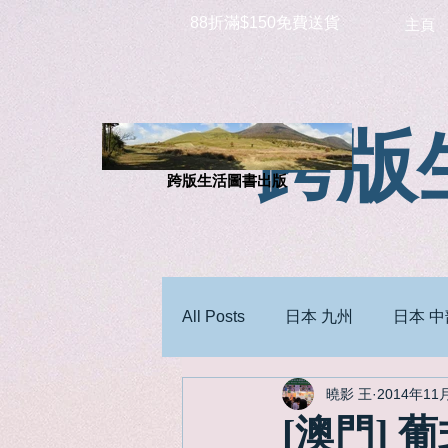
88折滿$150免費送貨
主頁
跨版
跨版生活圖書出版
All Posts
日本 九州
日本 中
曉影 王
2014年11
[澳門] 