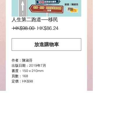
人生第二跑道──移民
一
促
 HK$98.00 
HK$86.24
般
銷
價
價
放進購物車
格
格
作者：陳淑芬
出版日期：2019年7月
書度：150 x 210mm
頁數：168
定價：HK$98
Description
本書
囊括
9
大地區的移民政策資料，包
(選購電子版請按此)
括：台
灣
、日本、新加坡、馬來西亞、美國、
英國、澳
洲
、葡
萄牙
及塞
浦路斯
。書內更有
Google Play圖書連結
18
個港人及內地人士的真實移民經驗，為讀
者解構移民需要面對的實
際
問
題
，由住屋、開