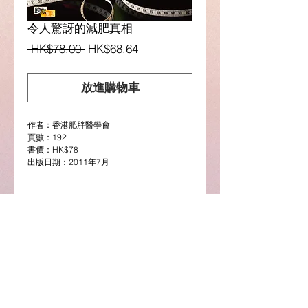
令人驚訝的減肥真相
一
促
 HK$78.00 
HK$68.64
般
銷
價
價
放進購物車
格
格
作者：香港肥胖醫學會
頁數：192
書價：HK$78
出版日期：2011年7月
Details
[健康真相系列] 肥胖不但影響身體健康，也影
(選購電子版請按此)
響著心理的健康和社交的生活。肥胖的病人較
容易有抑鬱、焦慮、缺乏自信等精神上的困
Google Play圖書連結
擾。社交上他們較為孤立，較少性生活，較少
社交活動。更甚者有外國的調查顯示，他們的
失業率較高。最重要一點，不少研究顯示，當
肥胖受控制時，它相關的疾病甚至死亡率也隨