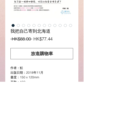
我把自己寄到北海道
一
促
 HK$88.00 
HK$77.44
般
銷
價
價
放進購物車
格
格
作者：鮭
出版日期：2018年11月
書度：150 x 120mm
頁數：192
定價：HK$88
Description
「
茫茫人海，偶然發現在某一個人面前可以完
全放鬆，無包袱地表露自我，只是恰好他是個