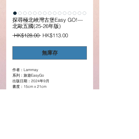
探尋極北峽灣古堡Easy GO!—
北歐五國(25-26年版)
一
促
 HK$128.00 
HK$113.00
般
銷
價
價
無庫存
格
格
作者：Lammay
系列：旅遊EasyGo
出版日期：2024年9月
書度：15cm x 21cm
頁數：288頁
詳細介紹
說到北歐大家會想到冰山、峽谷等大自然
景色，其實這裏還充滿創意的建築和設計，令
人大開眼界，亦有保留完好的舊城街道、皇宮
古堡，還有遊客必到的地道巿場和購物大道。