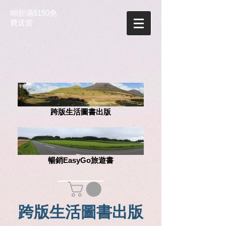
88折滿$150免
費送貨
跨版生活圖書出版
暢銷EasyGo旅遊書
跨版生活圖書出版