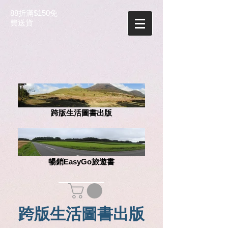
88折滿$150免
費送貨
跨版生活圖書出版
暢銷EasyGo旅遊書
跨版生活圖書出版