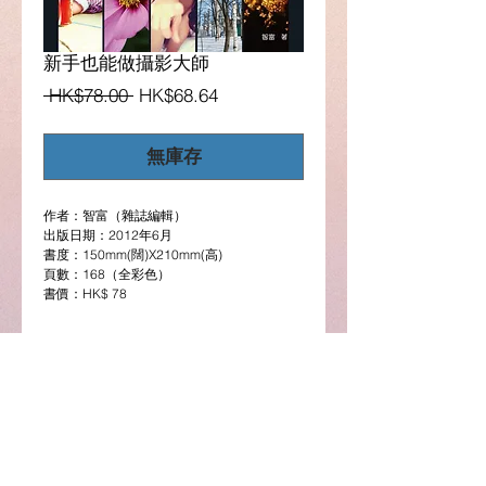
新手也能做攝影大師
一
促
 HK$78.00 
HK$68.64
般
銷
價
價
無庫存
格
格
作者：智富（雜誌編輯）
出版日期：2012年6月
書度：150mm(闊)X210mm(高)
頁數：168（全彩色）
書價：HK$ 78
Details
[超讚相輕鬆拍系列] 終於買了一台專業或半專
(選購電子版請按此)
業單反機回來，看完說明書懂得基本操作，但
對於某些功能，例如不同測光模式有甚麼分
Google Play圖書連結
別、全手動模式如何應用，以及一些超靚的效
果如何拍攝得到還是一頭霧水？