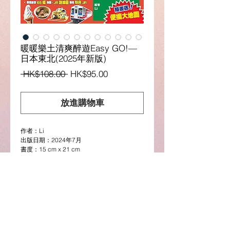
暖暖樂土清爽醉遊Easy GO!—
日本東北(2025年新版)
一
促
 HK$108.00 
HK$95.00
般
銷
價
價
放進購物車
格
格
作者：Li
出版日期：
2024
年
7
月
書度：
15 cm x 21 cm
頁數：
344
頁
圖書介紹
日本東北是一塊充滿靈氣、食物香
氣、醉人風情與歷史古意的珍貴土地。東