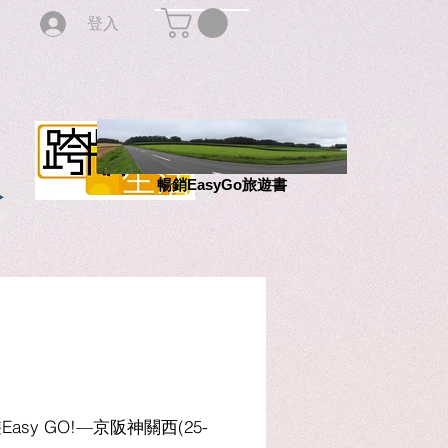
登入
版
暢銷EasyGo旅遊書
sy GO!—京阪神關西(25-