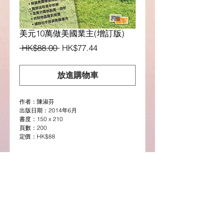
美元10萬做美國業主(增訂版)
一
促
 HK$88.00 
HK$77.44
般
銷
價
價
放進購物車
格
格
作者：陳淑芬
出版日期：2014年6月
書度：150 x 210
頁數：200
定價：HK$88
Details
[理財投資系列] 有沒有想過做美國業主？10
(選購電子版請按此)
萬美元就有成交？關於購買美國房產，您心裡
是否有很多疑問？
Google Play圖書連結
本版增訂介紹了美國EB5移民政策及帶出
歐美多國的房市比較，增加真實個案分享，並