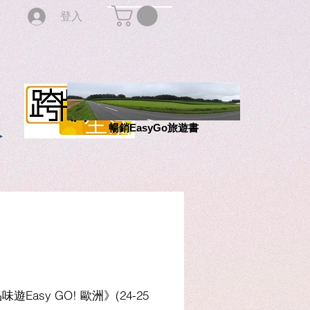
登入
版
暢銷EasyGo旅遊書
Easy GO! 歐洲》(24-25