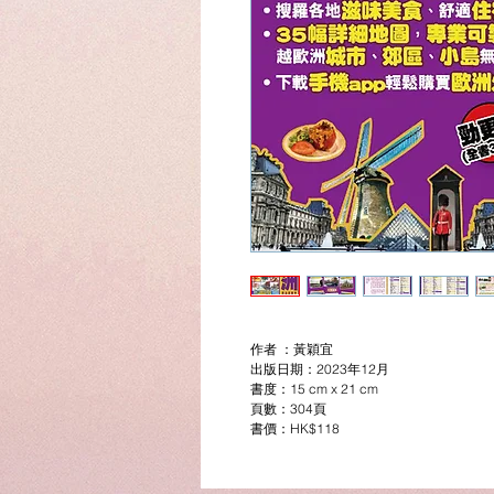
作者 ：黃穎宜
出版日期：2023年12月
書度：15 cm x 21 cm
頁數：304頁
書價：HK$118