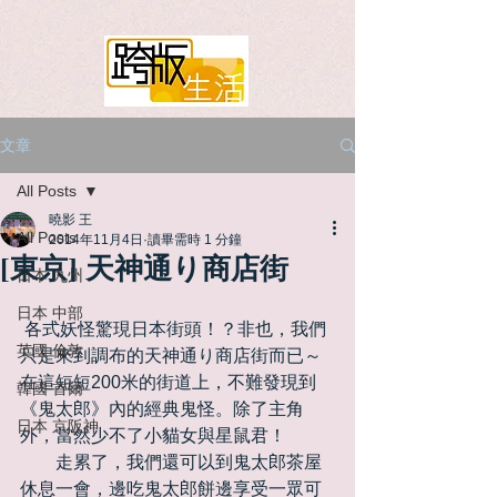
文章
All Posts
曉影 王
All Posts
2014年11月4日
讀畢需時 1 分鐘
[東京] 天神通り商店街
日本 九州
日本 中部
 各式妖怪驚現日本街頭！？非也，我們
英國 倫敦
只是來到調布的天神通り商店街而已～
在這短短200米的街道上，不難發現到
韓國 首爾
《鬼太郎》內的經典鬼怪。除了主角
日本 京阪神
外，當然少不了小貓女與星鼠君！ 
　　走累了，我們還可以到鬼太郎茶屋
休息一會，邊吃鬼太郎餅邊享受一眾可