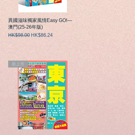
快速瀏覽
異國滋味獨家風情Easy GO!—
澳門(25-26年版)
一般價格
促銷價格
HK$98.00
HK$86.24
新上市