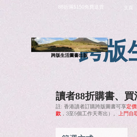
88折滿$150免費送貨
主頁
跨版
跨版生活圖書出版
讀者88折購書、買滿
註: 香港讀者訂購跨版圖書可享
定價
款
，3至5個工作天寄出）。
上門自