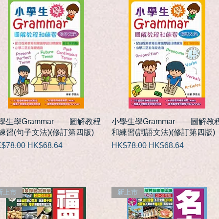
快速瀏覽
快速瀏覽
學生學Grammar——圖解教程
小學生學Grammar——圖解教
練習(句子文法)(修訂第四版)
和練習(詞語文法)(修訂第四版)
般價格
促銷價格
一般價格
促銷價格
$78.00
HK$68.64
HK$78.00
HK$68.64
新上市
新上市