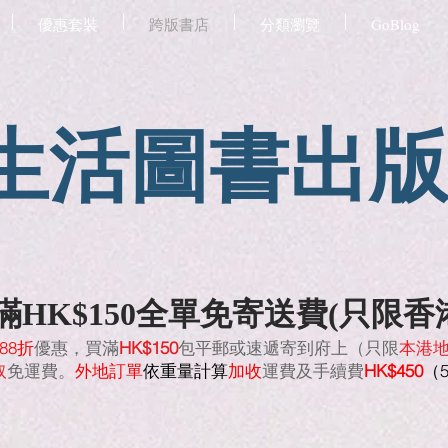
優惠套裝
跨版書店
分類瀏覽
GoBlog
生活圖書出
HK$150全單免寄送費(只限香
88折
優惠，買滿
HK$150
包平郵或速遞寄到府上（只限
本港
取
免運費。
外地訂單
依重量計算
加收
運費及手續費
HK$450
（