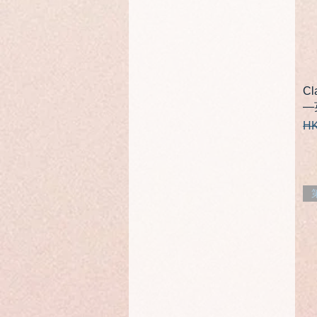
C
—
一
HK