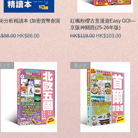
快速瀏覽
快速瀏覽
術分析精讀本 (加密貨幣創富
紅楓粉櫻古意漫遊Easy GO!—
)
京阪神關西(25-26年版)
般價格
促銷價格
一般價格
促銷價格
$98.00
HK$86.00
HK$118.00
HK$103.00
新上市
新上市