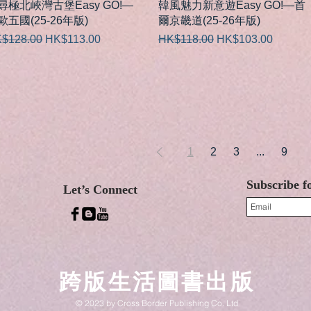
快速瀏覽
快速瀏覽
尋極北峽灣古堡Easy GO!—
韓風魅力新意遊Easy GO!—首
歐五國(25-26年版)
爾京畿道(25-26年版)
般價格
促銷價格
一般價格
促銷價格
$128.00
HK$113.00
HK$118.00
HK$103.00
1
2
3
...
9
Subscribe f
Let’s Connect
跨版生活圖書出版
© 2023 by Cross Border Publishing Co. Ltd