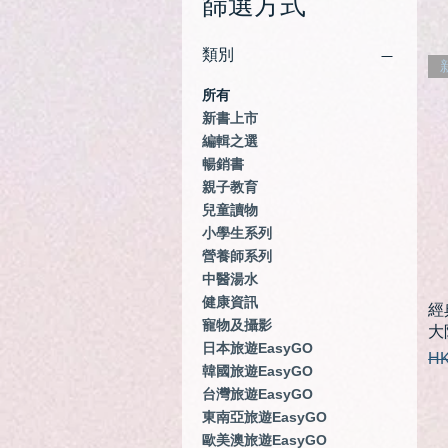
篩選方式
類別
所有
新書上市
編輯之選
暢銷書
親子教育
兒童讀物
小學生系列
營養師系列
中醫湯水
健康資訊
經
寵物及攝影
大
日本旅遊EasyGO
一
HK
韓國旅遊EasyGO
台灣旅遊EasyGO
東南亞旅遊EasyGO
歐美澳旅遊EasyGO