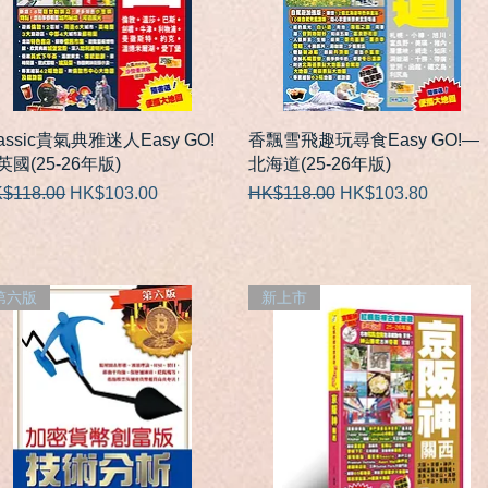
快速瀏覽
快速瀏覽
lassic貴氣典雅迷人Easy GO!
香飄雪飛趣玩尋食Easy GO!—
英國(25-26年版)
北海道(25-26年版)
般價格
促銷價格
一般價格
促銷價格
$118.00
HK$103.00
HK$118.00
HK$103.80
第六版
新上市