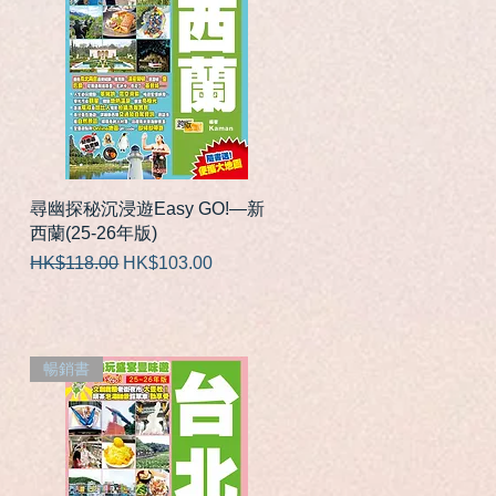
快速瀏覽
尋幽探秘沉浸遊Easy GO!—新
西蘭(25-26年版)
一般價格
促銷價格
HK$118.00
HK$103.00
暢銷書