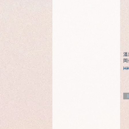
溫
岡
一
HK