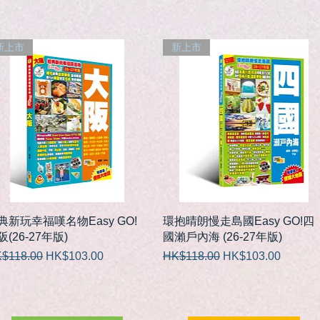
新上市
新上市
快速瀏覽
快速瀏覽
典新玩幸福嘆名物Easy GO!
環抱晴朗慢走島國Easy GO!四
阪(26-27年版)
國瀨戶內海 (26-27年版)
般價格
促銷價格
一般價格
促銷價格
$118.00
HK$103.00
HK$118.00
HK$103.00