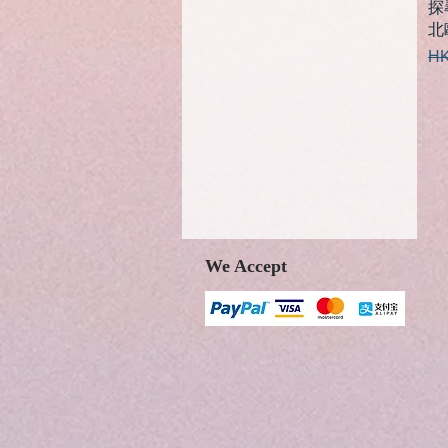
探
北
一
HK
We Accept