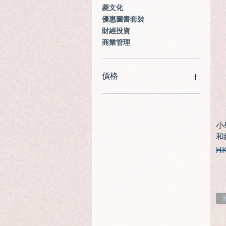
菱文化
優惠圖書套裝
財經投資
商業管理
價格
HK$43
HK$320
小
和
一
HK