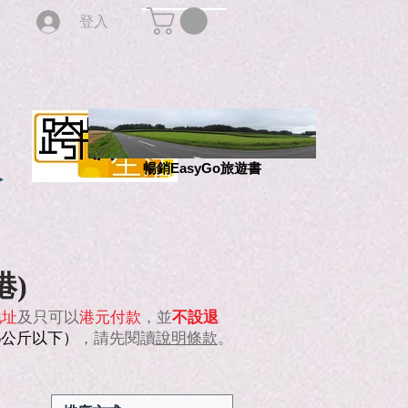
登入
版
暢銷EasyGo旅遊書
港)
地址
及只可以
港元付款
，並
不設退
5公斤以下）
，請先閱讀
說明條款
。