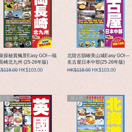
快速瀏覽
快速瀏覽
泉探秘賞楓景Easy GO!—福
北陸古韻峻美山城Easy GO!—
長崎北九州 (25-26年版)
名古屋日本中部(25-26年版)
般價格
促銷價格
一般價格
促銷價格
$118.00
HK$103.00
HK$118.00
HK$103.00
新上市
新上市