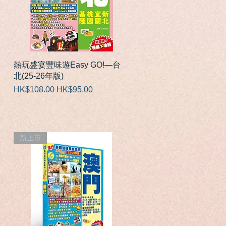
快速瀏覽
熱玩盛宴豐味遊Easy GO!—台
北(25-26年版)
一般價格
促銷價格
HK$108.00
HK$95.00
新上市