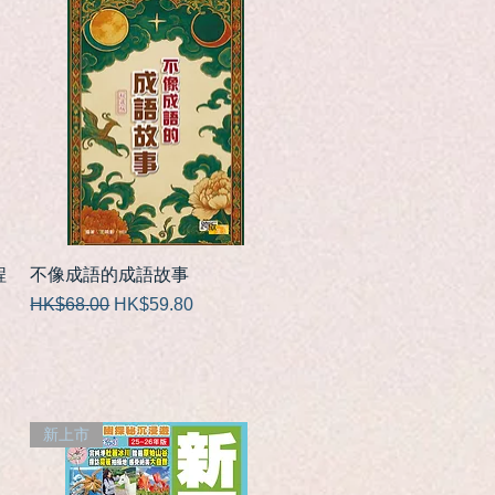
快速瀏覽
程
不像成語的成語故事
一般價格
促銷價格
HK$68.00
HK$59.80
新上市