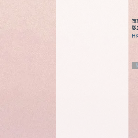
技
版
一
HK