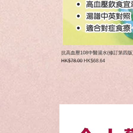
抗高血壓108中醫湯水(修訂第四版
一般價格
促銷價格
HK$78.00
HK$68.64