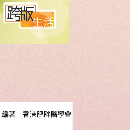
強肺防疫101中醫湯水
無庫存