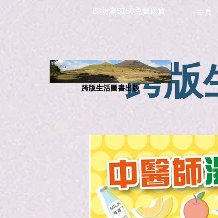
88折滿$150免費送貨
主頁
跨版
跨版生活圖書出版