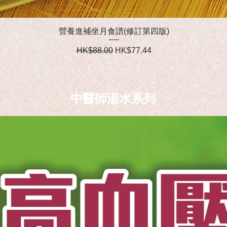
營養進補坐月食譜(修訂第四版)
一般價格
促銷價格
HK$88.00
HK$77.44
中醫師湯水系列