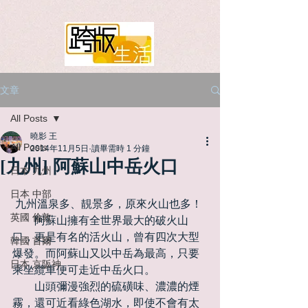
文章
All Posts
曉影 王
All Posts
2014年11月5日
讀畢需時 1 分鐘
[九州] 阿蘇山中岳火口
日本 九州
日本 中部
 九州溫泉多、靚景多，原來火山也多！ 
英國 倫敦
　　阿蘇山擁有全世界最大的破火山
口，更是有名的活火山，曾有四次大型
韓國 首爾
爆發。而阿蘇山又以中岳為最高，只要
日本 京阪神
乘坐纜車便可走近中岳火口。 
　　山頭彌漫強烈的硫磺味、濃濃的煙
霧，還可近看綠色湖水，即使不會有太