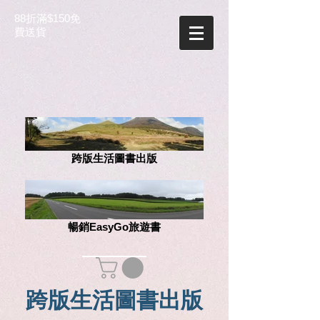
88折滿$150免
費送貨
跨版生活圖書出版
暢銷EasyGo旅遊書
跨版生活圖書出版