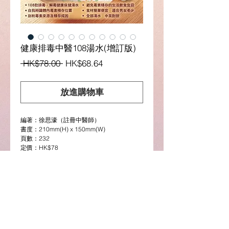
健康排毒中醫108湯水(增訂版)
一
促
 HK$78.00 
HK$68.64
般
銷
價
價
放進購物車
格
格
編著：徐思濠（註冊中醫師）
書度：210mm(H) x 150mm(W)
頁數：232
定價：HK$78
出版日期：2025年6月
圖書介紹
[中醫湯水系列] 針對體內毒素積聚位置 重點
排毒更有效！
「排毒」成為近年美容瘦身的健康代名詞。中