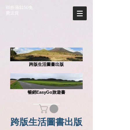
88折滿$150免
費送貨
跨版生活圖書出版
暢銷EasyGo旅遊書
跨版生活圖書出版