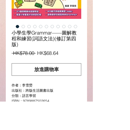
小學生學Grammar——圖解教
程和練習(詞語文法)(修訂第四
版)
一
促
 HK$78.00 
HK$68.64
般
銷
價
價
放進購物車
格
格
作者：李雪熒
出版社：跨版生活圖書出版
分類：語言學習
ISBN：9789887502654
頁數：112頁(雙色印刷)
書度：26 cm x 18 cm
圖書介紹