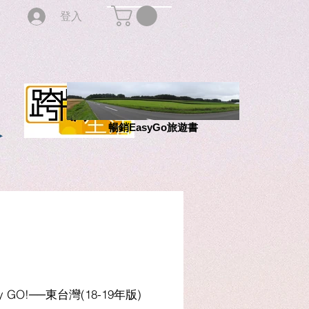
登入
版
暢銷EasyGo旅遊書
GO!──東台灣(18-19年版)