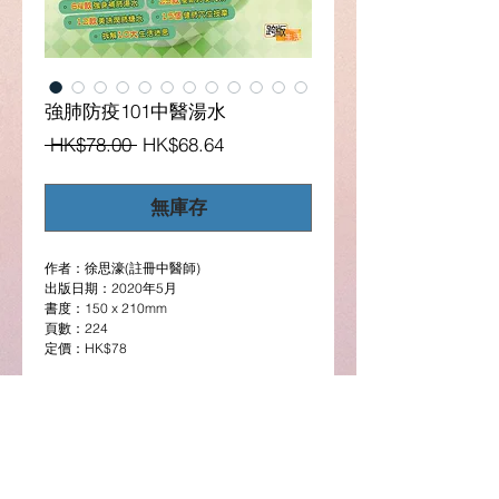
強肺防疫101中醫湯水
一
促
 HK$78.00 
HK$68.64
般
銷
價
價
無庫存
格
格
作者：徐思濠(註冊中醫師)
出版日期：2020年5月
書度：150 x 210mm
頁數：224
定價：HK$78
圖書簡介
防疫首要在增強體質。近年四季天氣反
(選購電子版請按此)
覆，鼻敏感、流感、肺病等隨之而起。中醫認
為在疾病未到或初起時，就應先改變自己的生