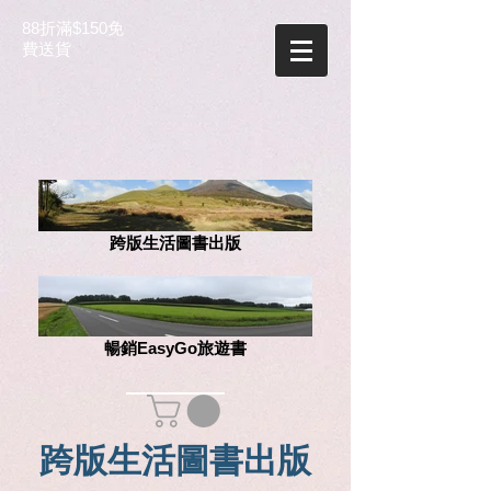
88折滿$150免
費送貨
跨版生活圖書出版
暢銷EasyGo旅遊書
跨版生活圖書出版