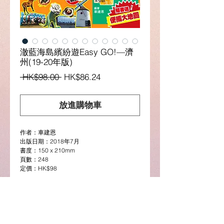
澈藍海島繽紛遊Easy GO!—濟
州(19-20年版)
一
促
 HK$98.00 
HK$86.24
般
銷
價
價
放進購物車
格
格
作者：車建恩
出版日期：2018年7月
書度：150 x 210mm
頁數：248
定價：HK$98
Description
19-20
年新版
全面更新濟州的交通資料，
(選購電子版請按此)
同時亦增設韓國地圖
App
的詳細教學，無論是