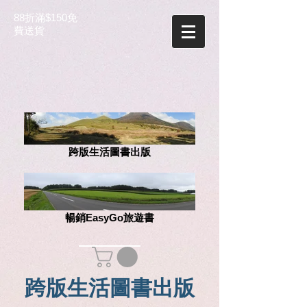
88折滿$150免
費送貨
跨版生活圖書出版
暢銷EasyGo旅遊書
跨版生活圖書出版