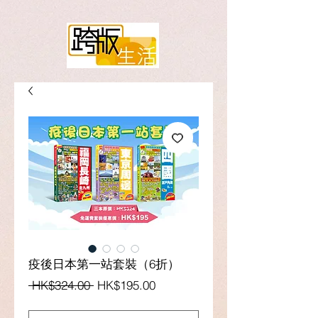
疫後日本第一站套裝（6折）
一
促
 HK$324.00 
HK$195.00
般
銷
價
價