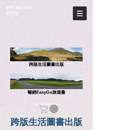
88折滿$150免
費送貨
跨版生活圖書出版
暢銷EasyGo旅遊書
跨版生活圖書出版